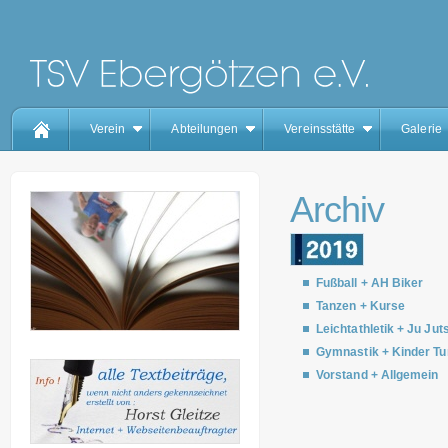
Verein
Abteilungen
Vereinsstätte
Galerie
Archiv
Fußball + AH Biker
Tanzen + Kurse
Leichtathletik + Ju Jut
Gymnastik + Kinder Tu
Vorstand + Allgemein