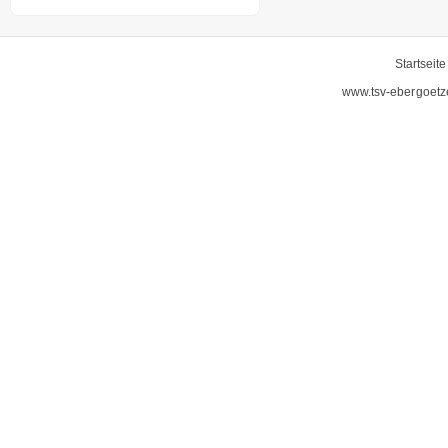
Startseite
www.tsv-ebergoetz